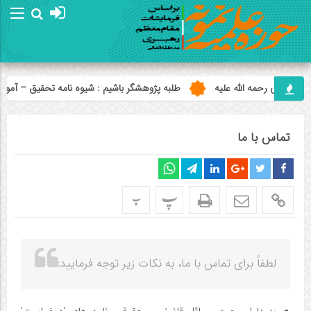
امام علی (ع) می فرماید : هر کس از خود بد
خامنه ای رحمه الله علیه
طلبه پژوهشگر باشیم : شیوه نامه تحقیق – آموز
تماس با ما
پ
پ
لطفاً برای تماس با ما، به نکات زیر توجه فرمایید: